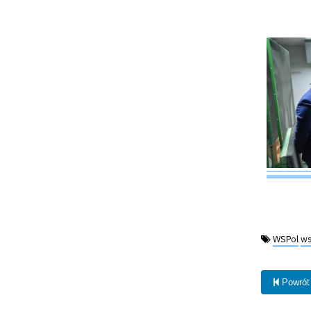
Tagi:
WSPol
ws
Powrót