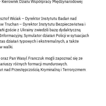
 – Kierownik Działu Współpracy Międzynarodowej
ysztof Wiciak – Dyrektor Instytutu Badań nad
w Truchan – Dyrektor Instytutu Bezpieczeństwa i
ii goście z Ukrainy zwiedzili bazę dydaktyczną
nformacyjny, Symulator działań Policji w sytuacjach
as działań typowych i ekstremalnych, a także
w walki.
oraz Pan Wasyl Franczuk mogli zapoznać się ze
ariuszy różnych formacji mundurowych.
adań nad Przestępczością Kryminalną i Terroryzmem