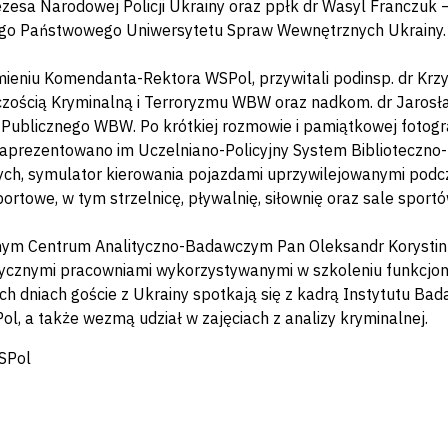
zesa Narodowej Policji Ukrainy oraz ppłk dr Wasyl Franczuk
go Państwowego Uniwersytetu Spraw Wewnętrznych Ukrainy.
imieniu Komendanta-Rektora WSPol, przywitali podinsp. dr Krz
zością Kryminalną i Terroryzmu WBW oraz nadkom. dr Jarosła
Publicznego WBW. Po krótkiej rozmowie i pamiątkowej fotograf
Zaprezentowano im Uczelniano-Policyjny System Biblioteczno-I
ch, symulator kierowania pojazdami uprzywilejowanymi podcz
ortowe, w tym strzelnicę, pływalnię, siłownię oraz sale sportó
nym Centrum Analityczno-Badawczym Pan Oleksandr Korystin 
tycznymi pracowniami wykorzystywanymi w szkoleniu funkcjon
ch dniach goście z Ukrainy spotkają się z kadrą Instytutu B
, a także wezmą udział w zajęciach z analizy kryminalnej.
SPol