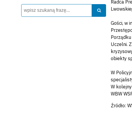
Radca Pre
Wyszukiwarka
Szukaj
Lwowskie
Szukaj
Gości, w 
Przestępc
Porządku 
Uczelni. 
kryzysowy
obiekty sp
W Policyj
specjalis
W kolejny
WBW WSPol
Źródło: W