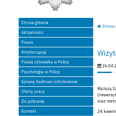
Strona główna
Strona
Aktualności
Prawo
Wizyt
Antykorupcja
Prawa człowieka w Policji
Data publi
26.04.
Psychologia w Policji
Sprawy kadrowo-szkoleniowe
Wyższą Sz
Oferty pracy
Uniwersyt
oraz meto
Do pobrania
Kontakt
24 kwietn