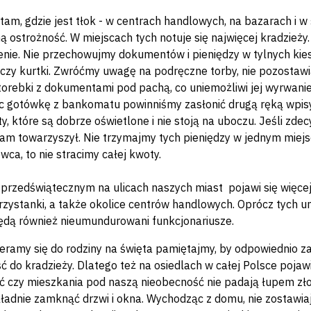
tam, gdzie jest tłok - w centrach handlowych, na bazarach i 
ą ostrożność. W miejscach tych notuje się najwięcej kradzieży
enie. Nie przechowujmy dokumentów i pieniędzy w tylnych kie
 czy kurtki. Zwróćmy uwagę na podręczne torby, nie pozostawiaj
torebki z dokumentami pod pachą, co uniemożliwi jej wyrwanie
c gotówkę z bankomatu powinniśmy zasłonić drugą ręką wpis
, które są dobrze oświetlone i nie stoją na uboczu. Jeśli zd
am towarzyszył. Nie trzymajmy tych pieniędzy w jednym miejs
wca, to nie stracimy całej kwoty.
 przedświątecznym na ulicach naszych miast pojawi się więcej
rzystanki, a także okolice centrów handlowych. Oprócz ty
dą również nieumundurowani funkcjonariusze.
ieramy się do rodziny na święta pamiętajmy, by odpowiednio z
 do kradzieży. Dlatego też na osiedlach w całej Polsce pojawi 
 czy mieszkania pod naszą nieobecność nie padają łupem złod
ładnie zamknąć drzwi i okna. Wychodząc z domu, nie zostawi