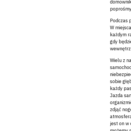
domownikó
poprośmy 
Podczas p
W miejsca
każdym ra
gdy będzi
wewnętrzn
Wielu z n
samochode
niebezpie
sobie głę
każdy pas
Jazda sam
organizmi
zdjąć nogę
atmosferą
jest on w
możemy pa