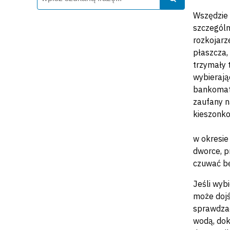
Wszędzie 
szczególn
rozkojarz
płaszcza,
trzymały 
wybierają
bankomaty
zaufany n
kieszonko
w okresie
dworce, p
czuwać bę
Jeśli wyb
może dojść
sprawdzać
wodą, dok