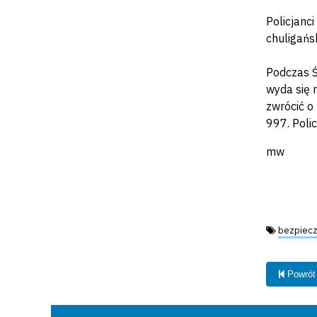
Policjanc
chuligańsk
Podczas Ś
wyda się 
zwrócić o
997. Poli
mw
Tagi:
bezpiec
Powrót