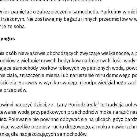
nież pamiętać o zabezpieczeniu samochodu. Parkujmy w miej
 strzeżonym. Nie zostawiajmy bagażu i innych przedmiotów w w
 je ze sobą.
dyngus
a osób niewłaściwie obchodzących zwyczaje wielkanocne, a 
odniów z wielopiętrowych budynków nadmiernych ilości wody 
ające samochody worków foliowych wypełnionych wodą, powod
ie ciała, zniszczenie mienia lub naruszenie miru domowego 
ściciela. Sprawcy w wyniku swojego nieodpowiedzialnego za
e przepisów.
owinni nauczyć dzieci, że „Lany Poniedziałek” to tradycja pol
Zlewanie wodą przypadkowych przechodniów może narazić nas n
ież. Polewanie nie powinno odbywać się na ulicach, gdyż bard
amiąc wszelkie przepisy ruchu drogowego, a mokra nawierzchn
anką dla nadjeżdżających samochodów.