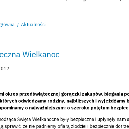
 główna
Aktualności
eczna Wielkanoc
kacji:
2017
mi okres przedświątecznej gorączki zakupów, biegania p
 których odwiedzamy rodziny, najbliższych i wyjeżdżamy
apominamy o najważniejszym: o szeroko pojętym bezpiec
odzące Święta Wielkanocne były bezpieczne i upłynęły nam spo
ą sprawić, ze nie padniemy ofiarą złodziei i bezpiecznie dotrz