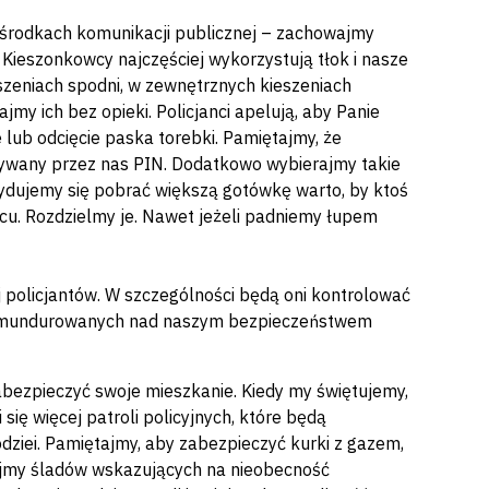
w środkach komunikacji publicznej – zachowajmy
. Kieszonkowcy najczęściej wykorzystują tłok i nasze
szeniach spodni, w zewnętrznych kieszeniach
my ich bez opieki. Policjanci apelują, aby Panie
 lub odcięcie paska torebki. Pamiętajmy, że
ywany przez nas PIN. Dodatkowo wybierajmy takie
ecydujemy się pobrać większą gotówkę warto, by ktoś
cu. Rozdzielmy je. Nawet jeżeli padniemy łupem
 policjantów. W szczególności będą oni kontrolować
ch umundurowanych nad naszym bezpieczeństwem
abezpieczyć swoje mieszkanie. Kiedy my świętujemy,
się więcej patroli policyjnych, które będą
ziei. Pamiętajmy, aby zabezpieczyć kurki z gazem,
ajmy śladów wskazujących na nieobecność