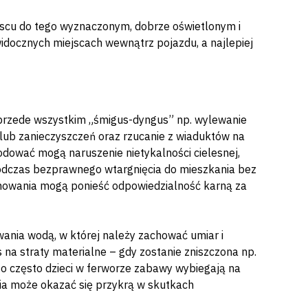
scu do tego wyznaczonym, dobrze oświetlonym i
idocznych miejscach wewnątrz pojazdu, a najlepiej
przede wszystkim „śmigus-dyngus” np. wylewanie
lub zanieczyszczeń oraz rzucanie z wiaduktów na
ować mogą naruszenie nietykalności cielesnej,
podczas bezprawnego wtargnięcia do mieszkania bez
chowania mogą ponieść odpowiedzialność karną za
ewania wodą, w której należy zachować umiar i
a straty materialne – gdy zostanie zniszczona np.
zo często dzieci w ferworze zabawy wybiegają na
ia może okazać się przykrą w skutkach