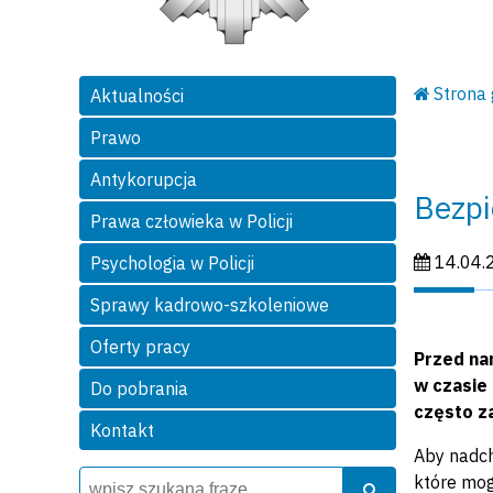
Strona
Aktualności
Prawo
Antykorupcja
Bezpi
Prawa człowieka w Policji
Data publi
14.04.
Psychologia w Policji
Sprawy kadrowo-szkoleniowe
Oferty pracy
Przed na
w czasie
Do pobrania
często z
Kontakt
Aby nadch
Wyszukiwarka
Szukaj
które mog
Szukaj