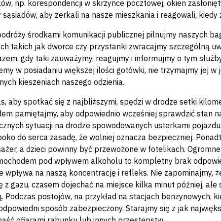
w, np. korespondencji w skrzynce pocztowej, okien zasłoniętyc
sąsiadów, aby zerkali na nasze mieszkania i reagowali, kiedy
odróży środkami komunikacji publicznej pilnujmy naszych baga
ch takich jak dworce czy przystanki zwracajmy szczególną u
zem, gdy taki zauważymy, reagujmy i informujmy o tym służb
emy w posiadaniu większej ilości gotówki, nie trzymajmy jej w
ych kieszeniach naszego odzienia.
as, aby spotkać się z najbliższymi, spędzi w drodze setki ki
m pamiętajmy, aby odpowiednio wcześniej sprawdzić stan n
cznych sytuacji na drodze spowodowanych usterkami pojazdu
boko do serca zasadę, że wolniej oznacza bezpieczniej. Pona
ażer, a dzieci powinny być przewożone w fotelikach. Ogromne 
ochodem pod wpływem alkoholu to kompletny brak odpowiedz
e wpływa na naszą koncentrację i refleks. Nie zapominajmy, że 
 z gazu, czasem dojechać na miejsce kilka minut później, ale s
. Podczas postojów, na przykład na stacjach benzynowych, ki
 odpowiedni sposób zabezpieczony. Starajmy się z jak najwięk
ść ofiarami rabunku lub innych przestępstw.