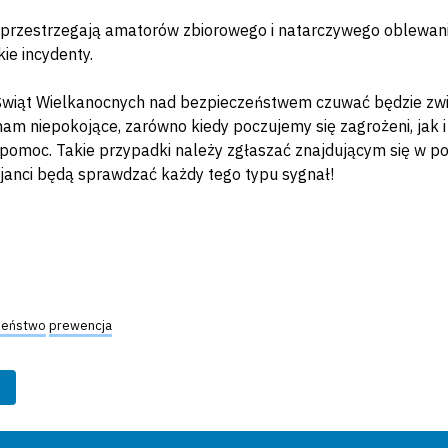
i przestrzegają amatorów zbiorowego i natarczywego oblewa
ie incydenty.
wiąt Wielkanocnych nad bezpieczeństwem czuwać będzie zwięk
nam niepokojące, zarówno kiedy poczujemy się zagrożeni, jak i 
 pomoc. Takie przypadki należy zgłaszać znajdującym się w p
cjanci będą sprawdzać każdy tego typu sygnał!
zeństwo
prewencja