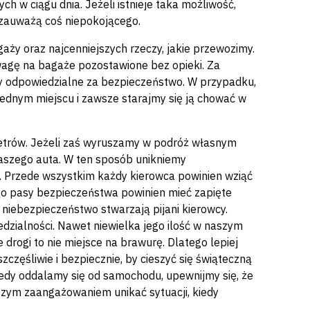
h w ciągu dnia. Jeżeli istnieje taka możliwość,
 zauważą coś niepokojącego.
ży oraz najcenniejszych rzeczy, jakie przewozimy.
wagę na bagaże pozostawione bez opieki. Za
y odpowiedzialne za bezpieczeństwo. W przypadku,
 jednym miejscu i zawsze starajmy się ją chować w
lometrów. Jeżeli zaś wyruszamy w podróż własnym
aszego auta. W ten sposób unikniemy
. Przede wszystkim każdy kierowca powinien wziąć
dto pasy bezpieczeństwa powinien mieć zapięte
niebezpieczeństwo stwarzają pijani kierowcy.
ialności. Nawet niewielka jego ilość w naszym
drogi to nie miejsce na brawurę. Dlatego lepiej
zczęśliwie i bezpiecznie, by cieszyć się świąteczną
edy oddalamy się od samochodu, upewnijmy się, że
szym zaangażowaniem unikać sytuacji, kiedy