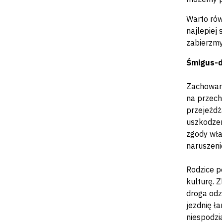
Warto rów
najlepiej
zabierzmy
Śmigus-
Zachowani
na przech
przejeżdż
uszkodzen
zgody wła
naruszeni
Rodzice p
kulturę. 
droga odz
jezdnię ł
niespodzi