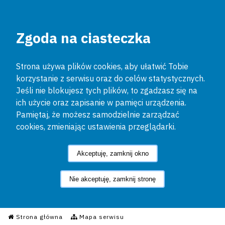
Zgoda na ciasteczka
Strona używa plików cookies, aby ułatwić Tobie
korzystanie z serwisu oraz do celów statystycznych.
Jeśli nie blokujesz tych plików, to zgadzasz się na
ich użycie oraz zapisanie w pamięci urządzenia.
Pamiętaj, że możesz samodzielnie zarządzać
cookies, zmieniając ustawienia przeglądarki.
Akceptuję, zamknij okno
Nie akceptuję, zamknij stronę
Informacyjny Serwis Policyjn
Strona główna
Mapa serwisu