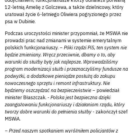
oddychaniem, funkcjonariusze którzy odnaleźli porwaną
12-letnią Amelię z Golczewa, a także dzielnicowy, który
uratował życie 6-letniego Oliwiera pogryzionego przez
psa w Dubinie.
Podczas uroczystości minister przypomniał, że MSWiA nie
prowadzi prac nad zmianami w systemie emerytalnym
polskich funkcjonariuszy. –
Póki rządzi PiS, ten system nie
będzie zmieniany. Wręcz przeciwnie, dbamy o to, aby
warunki do służby były jak najlepsze. Wprowadziliśmy
program modernizacji służb i przeznaczyliśmy fundusze na
podwyżki, a dodatkowe pieniądze posłużą do zakupu
nowoczesnego sprzętu i remont infrastruktury. Nie
będziemy oszczędzać na bezpieczeństwie
– powiedział
minister Błaszczak. -
Polska jest bezpieczna dzięki
zaangażowaniu funkcjonariuszy i działaniom rządu, który
tworzy dobre warunki do pełnienia służby
- zakończył szef
MSWiA.
–
Przed naszym spotkaniem wyróżniłem policjantów z