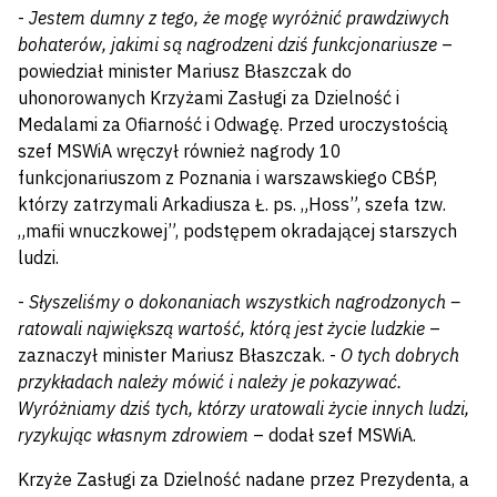
-
Jestem dumny z tego, że mogę wyróżnić prawdziwych
bohaterów, jakimi są nagrodzeni dziś funkcjonariusze
–
powiedział minister Mariusz Błaszczak do
uhonorowanych Krzyżami Zasługi za Dzielność i
Medalami za Ofiarność i Odwagę. Przed uroczystością
szef MSWiA wręczył również nagrody 10
funkcjonariuszom z Poznania i warszawskiego CBŚP,
którzy zatrzymali Arkadiusza Ł. ps. „Hoss”, szefa tzw.
„mafii wnuczkowej”, podstępem okradającej starszych
ludzi.
-
Słyszeliśmy o dokonaniach wszystkich nagrodzonych –
ratowali największą wartość, którą jest życie ludzkie
–
zaznaczył minister Mariusz Błaszczak. -
O tych dobrych
przykładach należy mówić i należy je pokazywać.
Wyróżniamy dziś tych, którzy uratowali życie innych ludzi,
ryzykując własnym zdrowiem
– dodał szef MSWiA.
Krzyże Zasługi za Dzielność nadane przez Prezydenta, a