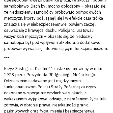
dziesięciopiętrowego budynku groził, że skoczy i popełni
samobójstwo. Dach był mocno oblodzony – okazało się,
że niedoszłemu samobójcy próbowało pomóc dwóch
mężczyzn, którzy poślizgnęli się i w efekcie cała trójka
znalazła się w niebezpieczeństwie, bowiem zaczęli
osuwać się z krawędzi dachu. Policjanci uratowali
wszystkich mężczyzn – okazało się, że niedoszły
samobójca był pod wpływem alkoholu, a dodatkowo
próbował wyrwać się interweniującym funkcjonariuszom.
***
Krzyż Zasługi za Dzielność został ustanowiony w roku
1928 przez Prezydenta RP Ignacego Mościckiego.
Odznaczenie nadawane jest między innymi
funkcjonariuszom Policji i Straży Pożarnej za czyny
dokonane w specjalnie ciężkich warunkach, z
wykazaniem wyjątkowej odwagi, z narażeniem życia lub
zdrowia, w obronie prawa, nietykalności granic
państwowych oraz życia, mienia i bezpieczeństwa