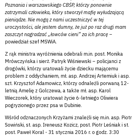
Poznania i warszawskiego CBŚP, którzy ponownie
zatrzymali człowieka, który stworzył mafię wyłudzającą
pieniądze. Nie mogą z nami uczestniczyć w tej
uroczystości, ale jestem dumny, że już po raz drugi mam
zaszczyt nagradzać „łowców cieni” za ich pracę
–
powiedział szef MSWiA.
Z rąk ministra wyróżnienia odebrali m.in. post. Monika
Mrówczyńska i sierż. Patryk Wiśniewski – policjanci z
drogówki, którzy uratowali życie dziecku mającemu
problem z oddychaniem, mł. asp. Andrzej Artemiuk i asp.
szt. Krzysztof Adamowicz, którzy odnaleźli porwaną 12-
letnią Amelię z Golczewa, a także mł. asp. Karol
Wieczorek, który uratował życie 6-letniego Oliwiera
pogryzionego przez psa w Dubinie.
Wśród odznaczonych Krzyżami znaleźli się m.in. asp. Piotr
Sowiński, st. asp. Ireneusz Kozicz, post. Piotr Leśniak i st.
post. Paweł Koral - 31 stycznia 2016 r. o godz. 3:30