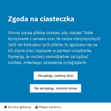
Zgoda na ciasteczka
Strona używa plików cookies, aby ułatwić Tobie
korzystanie z serwisu oraz do celów statystycznych.
Jeśli nie blokujesz tych plików, to zgadzasz się na
ich użycie oraz zapisanie w pamięci urządzenia.
Pamiętaj, że możesz samodzielnie zarządzać
cookies, zmieniając ustawienia przeglądarki.
Akceptuję, zamknij okno
Nie akceptuję, zamknij stronę
Informacyjny Serwis Policyjn
Strona główna
Mapa serwisu