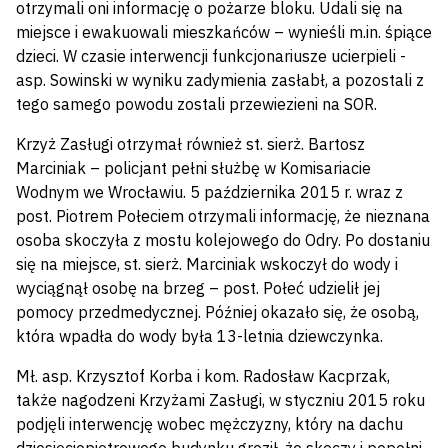
otrzymali oni informację o pożarze bloku. Udali się na
miejsce i ewakuowali mieszkańców – wynieśli m.in. śpiące
dzieci. W czasie interwencji funkcjonariusze ucierpieli -
asp. Sowinski w wyniku zadymienia zasłabł, a pozostali z
tego samego powodu zostali przewiezieni na SOR.
Krzyż Zasługi otrzymał również st. sierż. Bartosz
Marciniak – policjant pełni służbę w Komisariacie
Wodnym we Wrocławiu. 5 października 2015 r. wraz z
post. Piotrem Połeciem otrzymali informację, że nieznana
osoba skoczyła z mostu kolejowego do Odry. Po dostaniu
się na miejsce, st. sierż. Marciniak wskoczył do wody i
wyciągnął osobę na brzeg – post. Połeć udzielił jej
pomocy przedmedycznej. Później okazało się, że osobą,
która wpadła do wody była 13-letnia dziewczynka.
Mł. asp. Krzysztof Korba i kom. Radosław Kacprzak,
także nagodzeni Krzyżami Zasługi, w styczniu 2015 roku
podjęli interwencję wobec mężczyzny, który na dachu