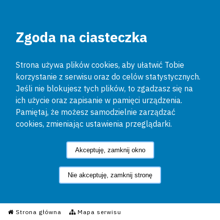
Zgoda na ciasteczka
Strona używa plików cookies, aby ułatwić Tobie
korzystanie z serwisu oraz do celów statystycznych.
Jeśli nie blokujesz tych plików, to zgadzasz się na
ich użycie oraz zapisanie w pamięci urządzenia.
Pamiętaj, że możesz samodzielnie zarządzać
cookies, zmieniając ustawienia przeglądarki.
Akceptuję, zamknij okno
Nie akceptuję, zamknij stronę
Informacyjny Serwis Policyjn
Strona główna
Mapa serwisu