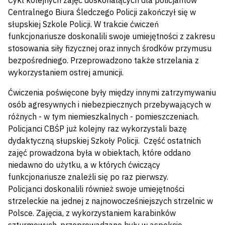
Cykl kolejnych zajęć doskonalących dla policjantów
Centralnego Biura Śledczego Policji zakończył się w
słupskiej Szkole Policji. W trakcie ćwiczeń
funkcjonariusze doskonalili swoje umiejętności z zakresu
stosowania siły fizycznej oraz innych środków przymusu
bezpośredniego. Przeprowadzono także strzelania z
wykorzystaniem ostrej amunicji.
Ćwiczenia poświęcone były między innymi zatrzymywaniu
osób agresywnych i niebezpiecznych przebywających w
różnych - w tym niemieszkalnych - pomieszczeniach.
Policjanci CBŚP już kolejny raz wykorzystali bazę
dydaktyczną słupskiej Szkoły Policji. Część ostatnich
zajęć prowadzona była w obiektach, które oddano
niedawno do użytku, a w których ćwiczący
funkcjonariusze znaleźli się po raz pierwszy.
Policjanci doskonalili również swoje umiejętności
strzeleckie na jednej z najnowocześniejszych strzelnic w
Polsce. Zajęcia, z wykorzystaniem karabinków