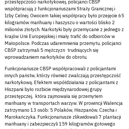
przestępczości narkotykowej, policjanci CBŚP
współpracują z funkcjonariuszami Straży Granicznej i
Izby Celnej. Owocem takiej współpracy było przejęcie 65
kilogramów marihuany i haszyszu o wartości blisko 2
milionów złotych. Narkotyki były przemycane z jednego z
krajów Unii Europejskiej i miały trafić do odbiorców w
Małopolsce. Podczas udaremnienia przemytu, policjanci
CBŚP zatrzymali 5 mężczyzn trudniących się
wprowadzaniem narkotyków do obrotu.
Funkcjonariusze CBŚP współpracowali z policjantami
innych państw, którzy również zwalczają przestępczość
narkotykową. Efektem współdziałania z policjantami z
Hiszpanii było rozbicie międzynarodowej grupy
przestępczej, która zajmowała się przemytem
marihuany w transportach warzyw. W prowincji Walencja
zatrzymano 13 osób: 5 Polaków, Hiszpanów, Czecha i
Marokańczyka. Funkcjonariusze zlikwidowali 7 plantacji
marihuany i zabezpieczyli 159 kilogramów gotowego