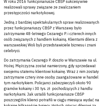
W roku 2016 funkcjonariusze CBŚP sukcesywnie
realizowali sprawy związane ze zwalczaniem
przestępczości narkotykowej.
Jedną z bardziej spektakularnych spraw realizowanych
przez funkcjonariuszy CBŚP z Warszawy było
zatrzymanie 48-letniego Cezarego P. i czterech innych
osób związanych z handlem kokainą. Klientami dilera z
warszawskiej Woli byli przedstawiciele biznesu i znani
celebryci.
Do zatrzymania Cezarego P. doszło w Warszawie na ul.
Hożej. Mężczyzna został namierzony, gdy sprzedawał
swojemu stałemu klientowi kokainę. Wraz z nim zostały
zatrzymane cztery inne osoby zaangażowane w handel
tym narkotykiem. Policjanci zabezpieczyli około 90
gramów kokainy i 30 tys. zł pochodzących z handlu
narkotykami. Jak ustalili funkcjonariusze CBŚP
poszczególni klienci potrafili w ciągu miesiąca wydać na
kokainę kilkanaście tysięcy złotych, płacąc dilerowi za