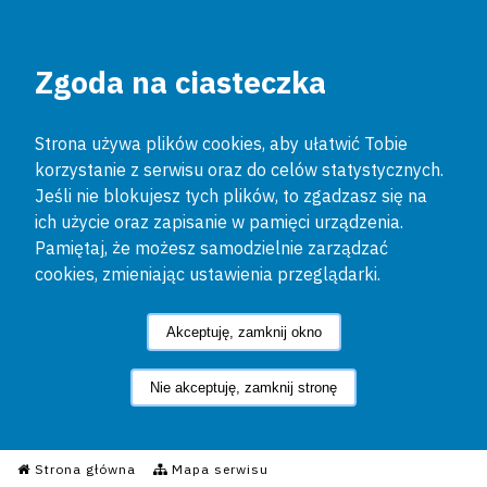
Zgoda na ciasteczka
Strona używa plików cookies, aby ułatwić Tobie
korzystanie z serwisu oraz do celów statystycznych.
Jeśli nie blokujesz tych plików, to zgadzasz się na
ich użycie oraz zapisanie w pamięci urządzenia.
Pamiętaj, że możesz samodzielnie zarządzać
cookies, zmieniając ustawienia przeglądarki.
Akceptuję, zamknij okno
Nie akceptuję, zamknij stronę
Informacyjny Serwis Policyjn
Strona główna
Mapa serwisu