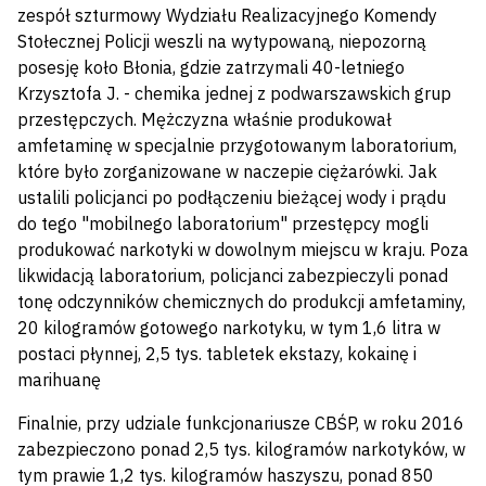
zespół szturmowy Wydziału Realizacyjnego Komendy
Stołecznej Policji weszli na wytypowaną, niepozorną
posesję koło Błonia, gdzie zatrzymali 40-letniego
Krzysztofa J. - chemika jednej z podwarszawskich grup
przestępczych. Mężczyzna właśnie produkował
amfetaminę w specjalnie przygotowanym laboratorium,
które było zorganizowane w naczepie ciężarówki. Jak
ustalili policjanci po podłączeniu bieżącej wody i prądu
do tego "mobilnego laboratorium" przestępcy mogli
produkować narkotyki w dowolnym miejscu w kraju. Poza
likwidacją laboratorium, policjanci zabezpieczyli ponad
tonę odczynników chemicznych do produkcji amfetaminy,
20 kilogramów gotowego narkotyku, w tym 1,6 litra w
postaci płynnej, 2,5 tys. tabletek ekstazy, kokainę i
marihuanę
Finalnie, przy udziale funkcjonariusze CBŚP, w roku 2016
zabezpieczono ponad 2,5 tys. kilogramów narkotyków, w
tym prawie 1,2 tys. kilogramów haszyszu, ponad 850