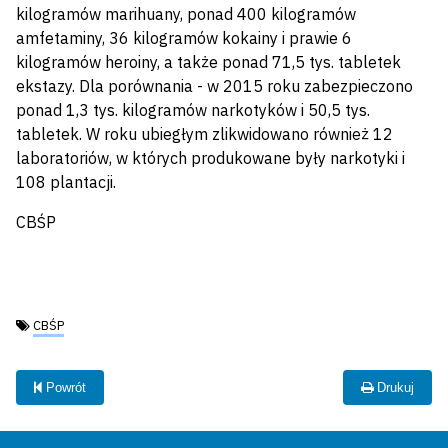
kilogramów marihuany, ponad 400 kilogramów
amfetaminy, 36 kilogramów kokainy i prawie 6
kilogramów heroiny, a także ponad 71,5 tys. tabletek
ekstazy. Dla porównania - w 2015 roku zabezpieczono
ponad 1,3 tys. kilogramów narkotyków i 50,5 tys.
tabletek. W roku ubiegłym zlikwidowano również 12
laboratoriów, w których produkowane były narkotyki i
108 plantacji.
CBŚP
Tagi:
CBŚP
Powrót
Drukuj