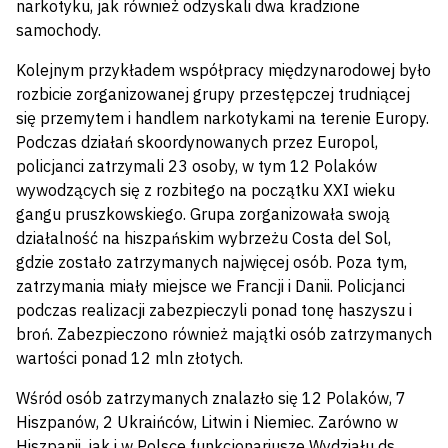
narkotyku, jak również odzyskali dwa kradzione
samochody.
Kolejnym przykładem współpracy międzynarodowej było
rozbicie zorganizowanej grupy przestępczej trudniącej
się przemytem i handlem narkotykami na terenie Europy.
Podczas działań skoordynowanych przez Europol,
policjanci zatrzymali 23 osoby, w tym 12 Polaków
wywodzących się z rozbitego na początku XXI wieku
gangu pruszkowskiego. Grupa zorganizowała swoją
działalność na hiszpańskim wybrzeżu Costa del Sol,
gdzie zostało zatrzymanych najwięcej osób. Poza tym,
zatrzymania miały miejsce we Francji i Danii. Policjanci
podczas realizacji zabezpieczyli ponad tonę haszyszu i
broń. Zabezpieczono również majątki osób zatrzymanych
wartości ponad 12 mln złotych.
Wśród osób zatrzymanych znalazło się 12 Polaków, 7
Hiszpanów, 2 Ukraińców, Litwin i Niemiec. Zarówno w
Hiszpanii, jak i w Polsce funkcjonariusze Wydziału ds.