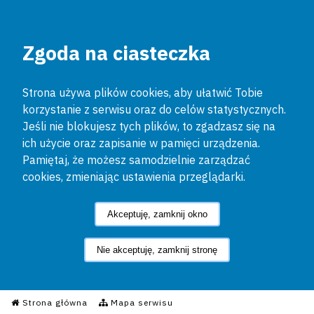
Zgoda na ciasteczka
Strona używa plików cookies, aby ułatwić Tobie
korzystanie z serwisu oraz do celów statystycznych.
Jeśli nie blokujesz tych plików, to zgadzasz się na
ich użycie oraz zapisanie w pamięci urządzenia.
Pamiętaj, że możesz samodzielnie zarządzać
cookies, zmieniając ustawienia przeglądarki.
Akceptuję, zamknij okno
Nie akceptuję, zamknij stronę
Informacyjny Serwis Policyjn
Strona główna
Mapa serwisu