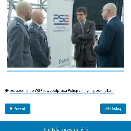
Tagi:
porozumienie
WSPol
współpraca Policji z innymi podmiotami
Powrót
Drukuj
Polityka prywatności