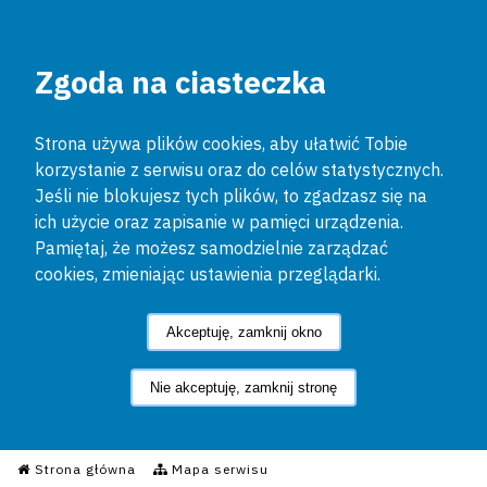
Zgoda na ciasteczka
Strona używa plików cookies, aby ułatwić Tobie
korzystanie z serwisu oraz do celów statystycznych.
Jeśli nie blokujesz tych plików, to zgadzasz się na
ich użycie oraz zapisanie w pamięci urządzenia.
Pamiętaj, że możesz samodzielnie zarządzać
cookies, zmieniając ustawienia przeglądarki.
Akceptuję, zamknij okno
Nie akceptuję, zamknij stronę
Informacyjny Serwis Policyjn
Strona główna
Mapa serwisu