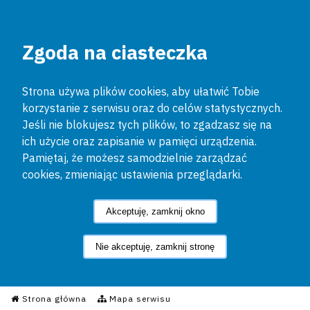
Zgoda na ciasteczka
Strona używa plików cookies, aby ułatwić Tobie
korzystanie z serwisu oraz do celów statystycznych.
Jeśli nie blokujesz tych plików, to zgadzasz się na
ich użycie oraz zapisanie w pamięci urządzenia.
Pamiętaj, że możesz samodzielnie zarządzać
cookies, zmieniając ustawienia przeglądarki.
Akceptuję, zamknij okno
Nie akceptuję, zamknij stronę
Informacyjny Serwis Policyjn
Strona główna
Mapa serwisu