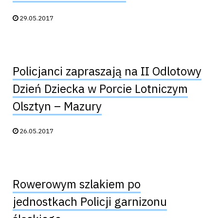
Data publikacji:
29.05.2017
Policjanci zapraszają na II Odlotowy
Dzień Dziecka w Porcie Lotniczym
Olsztyn – Mazury
Data publikacji:
26.05.2017
Rowerowym szlakiem po
jednostkach Policji garnizonu