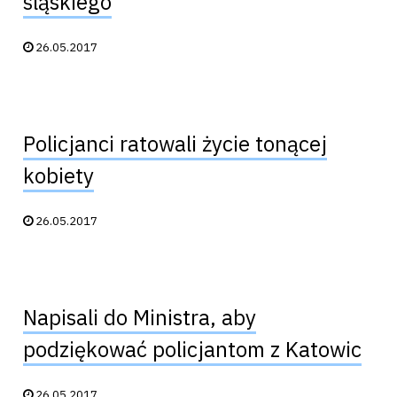
śląskiego
Data publikacji:
26.05.2017
Policjanci ratowali życie tonącej
kobiety
Data publikacji:
26.05.2017
Napisali do Ministra, aby
podziękować policjantom z Katowic
Data publikacji:
26.05.2017