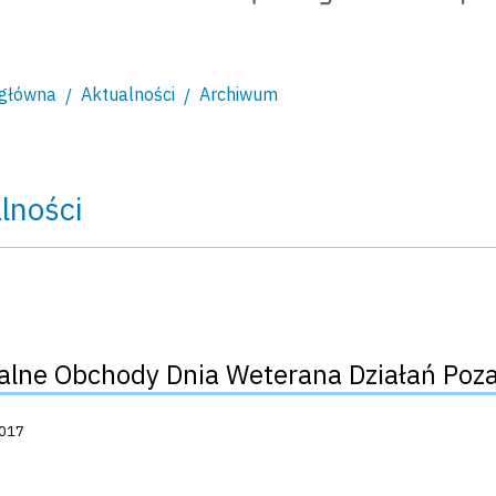
 główna
Aktualności
Archiwum
lności
alne Obchody Dnia Weterana Działań Poz
acji:
2017