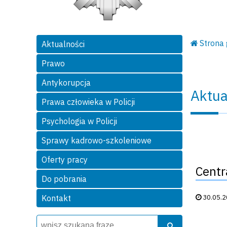
Strona
Aktualności
Prawo
Antykorupcja
Aktua
Prawa człowieka w Policji
Psychologia w Policji
Sprawy kadrowo-szkoleniowe
Oferty pracy
Centr
Do pobrania
Data publik
30.05.
Kontakt
Wyszukiwarka
Szukaj
Szukaj