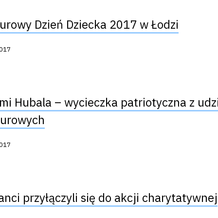
rowy Dzień Dziecka 2017 w Łodzi
acji:
2017
mi Hubala – wycieczka patriotyczna z udzi
urowych
acji:
2017
anci przyłączyli się do akcji charytatywnej