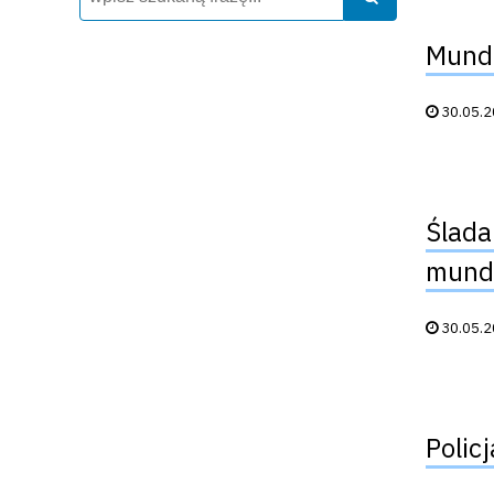
Mundu
Data publik
30.05.
Ślada
mund
Data publik
30.05.
Policj