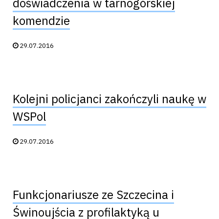
doświadczenia w tarnogórskiej
komendzie
Data publikacji:
29.07.2016
Kolejni policjanci zakończyli naukę w
WSPol
Data publikacji:
29.07.2016
Funkcjonariusze ze Szczecina i
Świnoujścia z profilaktyką u