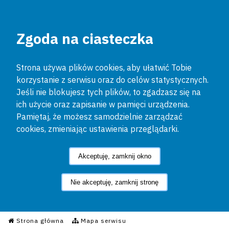
Zgoda na ciasteczka
Strona używa plików cookies, aby ułatwić Tobie
korzystanie z serwisu oraz do celów statystycznych.
Jeśli nie blokujesz tych plików, to zgadzasz się na
ich użycie oraz zapisanie w pamięci urządzenia.
Pamiętaj, że możesz samodzielnie zarządzać
cookies, zmieniając ustawienia przeglądarki.
Akceptuję, zamknij okno
Nie akceptuję, zamknij stronę
Informacyjny Serwis Policyjn
Strona główna
Mapa serwisu