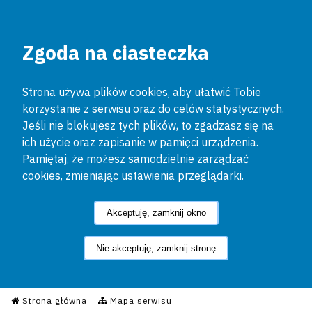
Zgoda na ciasteczka
Strona używa plików cookies, aby ułatwić Tobie
korzystanie z serwisu oraz do celów statystycznych.
Jeśli nie blokujesz tych plików, to zgadzasz się na
ich użycie oraz zapisanie w pamięci urządzenia.
Pamiętaj, że możesz samodzielnie zarządzać
cookies, zmieniając ustawienia przeglądarki.
Akceptuję, zamknij okno
Nie akceptuję, zamknij stronę
Informacyjny Serwis Policyjn
Strona główna
Mapa serwisu