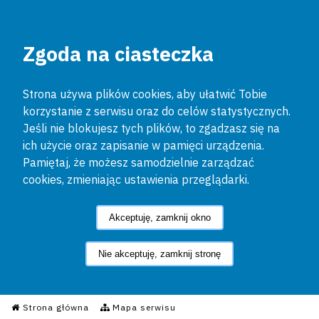
Zgoda na ciasteczka
Strona używa plików cookies, aby ułatwić Tobie
korzystanie z serwisu oraz do celów statystycznych.
Jeśli nie blokujesz tych plików, to zgadzasz się na
ich użycie oraz zapisanie w pamięci urządzenia.
Pamiętaj, że możesz samodzielnie zarządzać
cookies, zmieniając ustawienia przeglądarki.
Akceptuję, zamknij okno
Nie akceptuję, zamknij stronę
Informacyjny Serwis Policyjn
Strona główna
Mapa serwisu