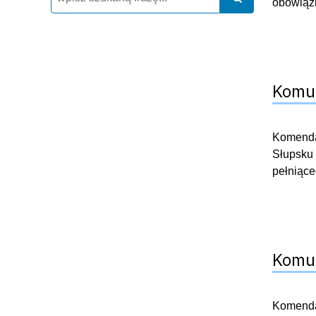
obowiązk
Komun
Komendan
Słupsku 
pełniące
Komun
Komendan