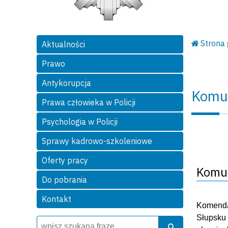
Strona
Aktualności
Prawo
Antykorupcja
Komu
Prawa człowieka w Policji
Psychologia w Policji
Sprawy kadrowo-szkoleniowe
Oferty pracy
Komun
Do pobrania
Kontakt
Komendan
Słupsku 
Wyszukiwarka
Szukaj
Szukaj