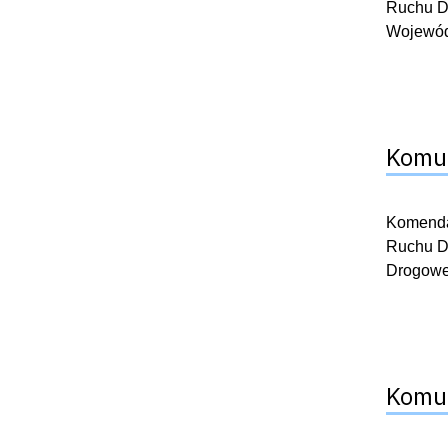
Ruchu D
Wojewódz
Komun
Komendan
Ruchu D
Drogow
Komun