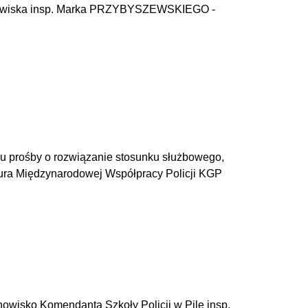
tanowiska insp. Marka PRZYBYSZEWSKIEGO -
iu prośby o rozwiązanie stosunku służbowego,
iura Międzynarodowej Współpracy Policji KGP
nowisko Komendanta Szkoły Policji w Pile insp.