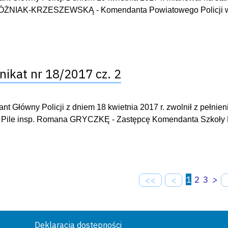
ÓŻNIAK-KRZESZEWSKĄ - Komendanta Powiatowego Policji w
ikat nr 18/2017 cz. 2
t Główny Policji z dniem 18 kwietnia 2017 r. zwolnił z pełn
w Pile insp. Romana GRYCZKĘ - Zastępcę Komendanta Szkoły Po
1
2
3
>
<<
<
Deklaracja dostępności