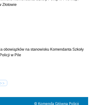
 Złotowie
ienia obowiązków na stanowisku Komendanta Szkoły
licji w Pile
>>
© Komenda Główna Policji