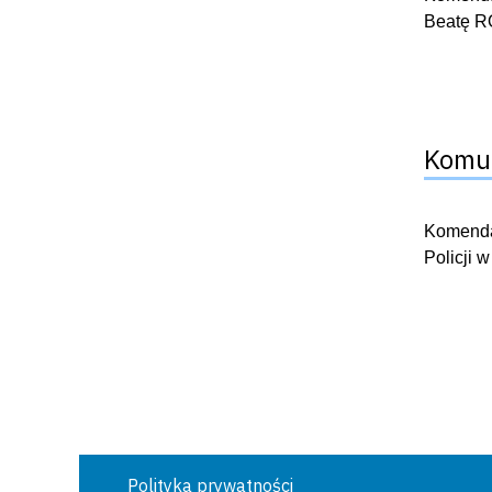
Beatę R
Komun
Komendan
Policji 
Polityka prywatności