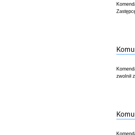
Komenda
Zastępc
Komun
Komendan
zwolnił 
Komun
Komendan