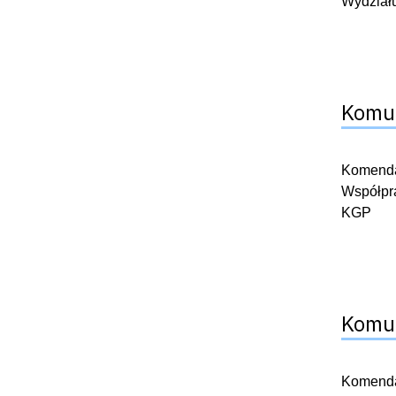
Wydziału
Komun
Komendan
Współpra
KGP
Komun
Komendan