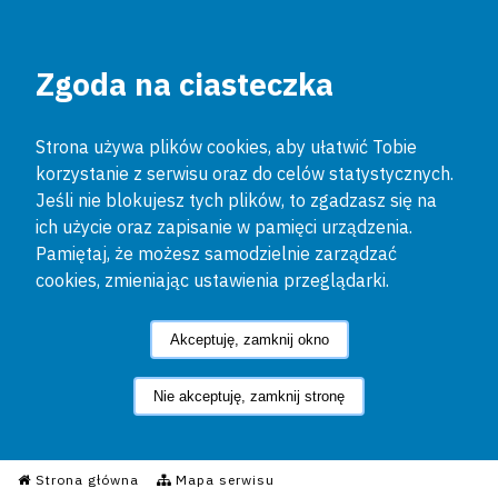
Zgoda na ciasteczka
Strona używa plików cookies, aby ułatwić Tobie
korzystanie z serwisu oraz do celów statystycznych.
Jeśli nie blokujesz tych plików, to zgadzasz się na
ich użycie oraz zapisanie w pamięci urządzenia.
Pamiętaj, że możesz samodzielnie zarządzać
cookies, zmieniając ustawienia przeglądarki.
Akceptuję, zamknij okno
Nie akceptuję, zamknij stronę
Informacyjny Serwis Policyjn
Strona główna
Mapa serwisu