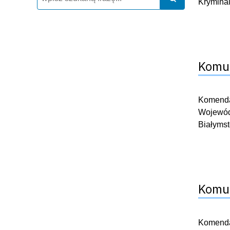
Krymina
Komun
Komendan
Wojewódz
Białymst
Komun
Komendan