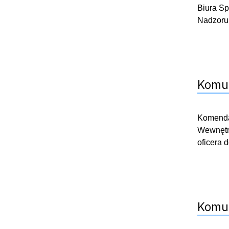
Biura Sp
Nadzoru
Komun
Komendan
Wewnętrz
oficera 
Komun