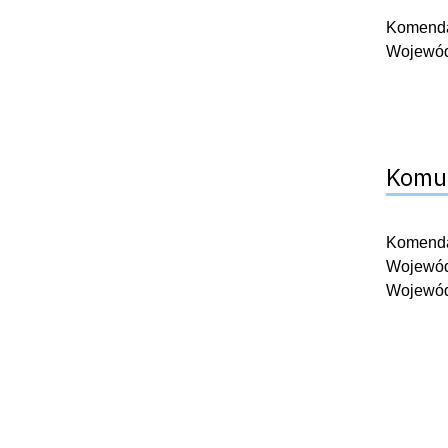
Komendan
Wojewódz
Komun
Komendan
Wojewódz
Wojewódz