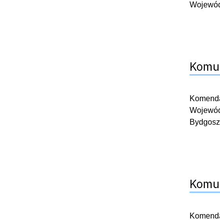
Wojewódz
Komun
Komendan
Wojewódz
Bydgosz
Komun
Komendan