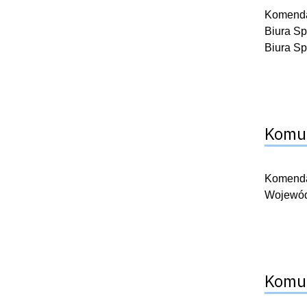
Komendan
Biura Sp
Biura S
Komun
Komendan
Wojewódz
Komun