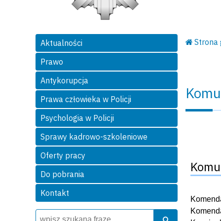
Strona
Aktualności
Prawo
Antykorupcja
Komu
Prawa człowieka w Policji
Psychologia w Policji
Sprawy kadrowo-szkoleniowe
Oferty pracy
Komun
Do pobrania
Kontakt
Komendan
Komendan
Wyszukiwarka
Szukaj
Szukaj