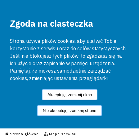
Zgoda na ciasteczka
Strona używa plików cookies, aby ułatwić Tobie
korzystanie z serwisu oraz do celów statystycznych.
Jeśli nie blokujesz tych plików, to zgadzasz się na
ich użycie oraz zapisanie w pamięci urządzenia.
Pamiętaj, że możesz samodzielnie zarządzać
cookies, zmieniając ustawienia przeglądarki.
Akceptuję, zamknij okno
Nie akceptuję, zamknij stronę
Informacyjny Serwis Policyjn
Strona główna
Mapa serwisu